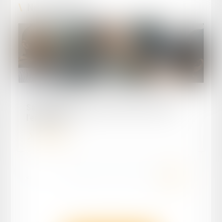
Nos actualités
Publié le :
08/07/2024
Salarié et député : quelles incidences pour
l’employeur ?
Lire la suite
...
<<
<
29
30
31
32
33
34
35
>
>>