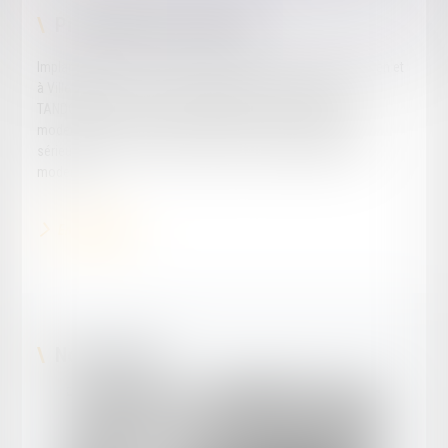
Présentation du cabinet
Implanté depuis plus de 60 ans dans le Lot-et-Garonne, à Agen et
à Villeneuve-sur-Lot, le Cabinet fondé par Maître Jacques
TANDONNET et Maître Jean ISSANDOU a su s'adapter, se
moderniser et se développer en respectant des principes de
sérieux, de rigueur et de compétence en alliant tradition et
modernité.
En savoir plus
Notre équipe