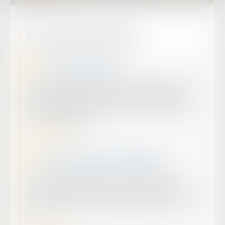
Nos champs d’intervention
Famille et Patrimoine
Le droit de la famille régit les relations familiales, incluant
mariage, divorce, garde des enfants. Le droit du patrimoine
concerne la gestion, la transmission et la protection des
biens et des héritages.
En savoir plus
Droit immobilier et de la propriété
Le droit immobilier régit les transactions, l'usage et la
gestion des biens immobiliers. Le droit de propriété confère
au propriétaire l'usage, la jouissance et la disposition d'un
bien.