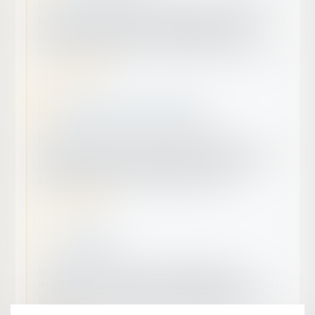
Le droit commercial régit les relations entre commerçants,
les actes de commerce, les sociétés commerciales, et les
instruments de paiement et de crédit, facilitant les
échanges économiques et les transactions commerciales.
En savoir plus
Droit du Travail - Droit Social
Le Droit du Travail - Droit Social régit les relations
employeurs-employés, couvrant les contrats, conditions de
travail, droits syndicaux, et protection sociale, assurant
équilibre et justice dans le milieu professionnel.
En savoir plus
Droit pénal
Le droit pénal est la branche du droit régissant les
infractions et les sanctions, visant à protéger l'ordre public
en punissant les comportements jugés nuisibles à la
société.