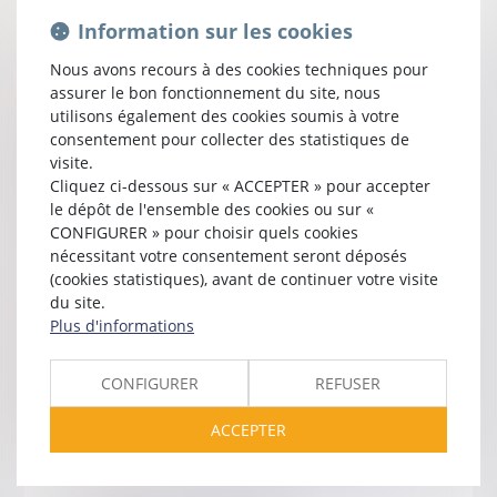
Information sur les cookies
En savoir plus
Nous avons recours à des cookies techniques pour
assurer le bon fonctionnement du site, nous
Mode Alternatif de règlement des litiges
utilisons également des cookies soumis à votre
consentement pour collecter des statistiques de
Le Mode Alternatif de Règlement des Litiges (MARL)
visite.
désigne les méthodes de résolution de conflits hors des
Cliquez ci-dessous sur « ACCEPTER » pour accepter
tribunaux, telles que la médiation, l'arbitrage ou la
le dépôt de l'ensemble des cookies ou sur «
conciliation, visant à résoudre les différends efficacement.
CONFIGURER » pour choisir quels cookies
En savoir plus
nécessitant votre consentement seront déposés
(cookies statistiques), avant de continuer votre visite
du site.
Cour d'Appel
Plus d'informations
La Cour d'Appel réexamine les jugements des tribunaux de
première instance pour vérifier leur conformité juridique et
CONFIGURER
REFUSER
peut confirmer, infirmer ou modifier les décisions rendues.
En savoir plus
ACCEPTER