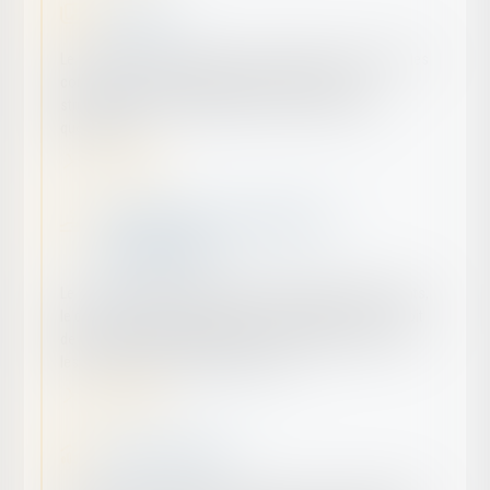
Droit Civil
Le droit civil régit les relations entre particuliers, incluant les
contrats, la responsabilité, la famille, et les biens,
structurant ainsi les obligations et droits dans la vie
quotidienne.
En savoir plus
Droit bancaire, du crédit, de la
consommation
Le droit bancaire régit les relations entre banques et clients,
le droit du crédit encadre les prêts et obligations, et le droit
de la consommation protège les consommateurs contre
les pratiques commerciales abusives.
En savoir plus
Droit commercial