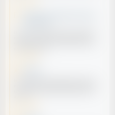
En savoir plus
Droit des voies d'exécution et mesures
conservatoires
Le droit des voies d'exécution et mesures conservatoires
concerne l'ensemble des procédures permettant à un
créancier de saisir les biens d'un débiteur afin d'obtenir le
paiement de sa créance.
En savoir plus
Droit Rural
Le Droit Rural régit les relations juridiques en milieu rural,
incluant l'agriculture, les exploitations agricoles, les baux
ruraux, les aides et subventions, et la gestion des terres
agricoles.
En savoir plus