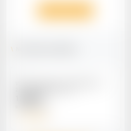
Voir toutes les actus
Nos ventes aux enchères
Réf. : EN-00012
VENTE DU 19/09/2024 : APPARTEMENT T2 -
25M² - MARMANDE (47200)
12 500
€
MARMANDE
47200
Voir le détail