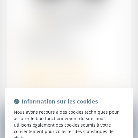
Hélène
GUILHOT
Avocate Associée
Maîtrise droit des affaires
Prestation de serment en 1994
Diplômée Avoué à la Cour
Spécialisation : procédure d'appel
Domaines d'intervention :
Cour d’appel
Droit des voies d'exécution et mesures conservatoires
Droit immobilier et de la propriété
Information sur les cookies
Nous avons recours à des cookies techniques pour
assurer le bon fonctionnement du site, nous
utilisons également des cookies soumis à votre
CONTACTER
HÉLÈNE
GUILHOT
consentement pour collecter des statistiques de
visite.