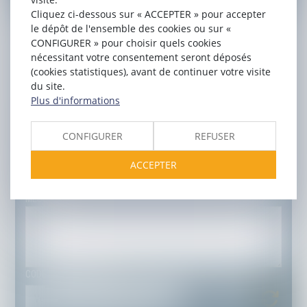
NOM
Cliquez ci-dessous sur « ACCEPTER » pour accepter
le dépôt de l'ensemble des cookies ou sur «
CONFIGURER » pour choisir quels cookies
PRÉNOM
nécessitant votre consentement seront déposés
(cookies statistiques), avant de continuer votre visite
du site.
E-MAIL
Plus d'informations
TÉL
CONFIGURER
REFUSER
OBJET
ACCEPTER
MESSAGE
CODE DE VÉRIFICATION