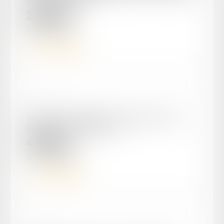
DU GOLF D'ALBRET
20 000
€
Barbaste
47230
Voir le détail
Réf. : EN-00042
VENTE DU 18/09/2025 - AIGUILLON (47190)
PARCELLE DE TERRAIN NU
46 000
€
AIGUILLON
47190
Voir le détail