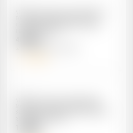
Réf. : EN-00041
VENTE DU 18/09/2025 - SAINT ETIENNE DE
FOUGERES (47380) MAISON À USAGE
D'HABITATION AVEC JARDIN ET TERRAIN
PLANTÉ EN PRUNIER
40 000
€
SAINT ETIENNE DE FOUGERES
47380
Voir le détail
Réf. : EN-00040
VENTE DU 15/05/2025 - FUMEL (47500)
MAISON DE VILLE SUR 3 NIVEAUX D’UNE
SUPERFICIE DE 88 M² AVEC PETITE COUR EN
SURPLOMB À L'ARRIÈRE
12 000
€