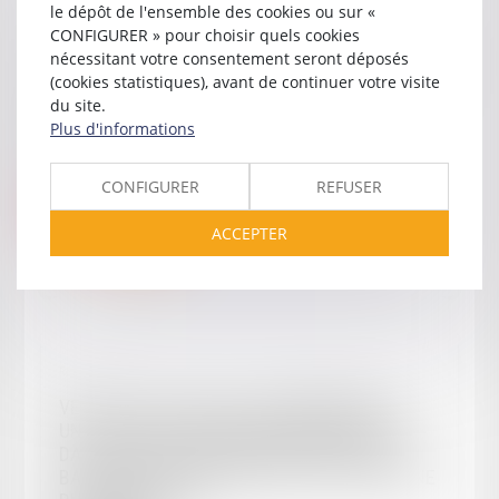
le dépôt de l'ensemble des cookies ou sur «
Réf. : EN-00044
CONFIGURER » pour choisir quels cookies
VENTE DU 19/03/2026 - MAISON AVEC JARDIN
nécessitant votre consentement seront déposés
SITUÉE À TONNEINS (LOT-ET-GARONNE) 47400
(cookies statistiques), avant de continuer votre visite
- 47 COURS ABBÉ LANUSSE
du site.
15 000
€
Plus d'informations
TONNEINS
47400
CONFIGURER
REFUSER
ANNULÉ
ACCEPTER
Voir le détail
Réf. : EN-00043
VENTE DU 19/03/2026 - APPARTEMENT AVEC
UNE ZONE DE STATIONNEMENT PRIVATIVE
DANS UNE RÉSIDENCE DE TOURISME SITUÉ À
BARBASTE (LOT-ET-GARONNE) 47230 DOMAINE