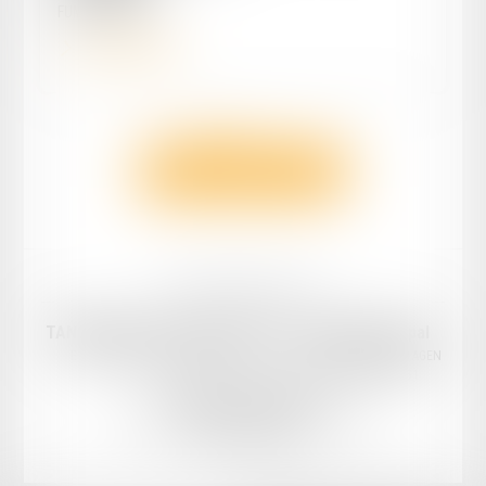
FUMEL
47500
Voir le détail
<<
<
1
2
3
>
>>
Toutes les annonces
Mentions légales
Plan du site
TANDONNET & Associés Avocats
Cabinet principal
Email :
cabinet@tandonnet-avocats.fr
18 Rue Diderot, 47000 AGEN
Tél :
05 53 47 30 51
Cabinet secondaire
18 bis Rue Gambetta, 47300 VILLENEUVE-SUR-LOT
Tél :
05 53 41 05 04