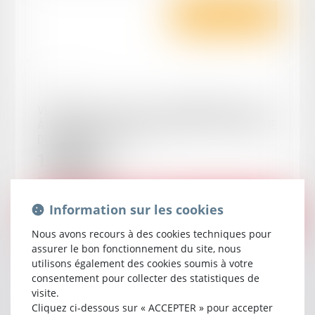
Rechercher
Réf. : EN-00045
VENTE DU 19/03/2026 - APPARTEMENT SITUÉ
À TONNEINS (LOT-ET-GARONNE) 47400 AVENUE
DU MARÉCHAL FOCH
10 000
€
TONNEINS
47400
Information sur les cookies
17 000
€
ADJUGÉ :
SURENCHÈRE POSSIBLE JUSQU'AU : 30/03/2026
Nous avons recours à des cookies techniques pour
assurer le bon fonctionnement du site, nous
Voir le détail
utilisons également des cookies soumis à votre
consentement pour collecter des statistiques de
visite.
Cliquez ci-dessous sur « ACCEPTER » pour accepter