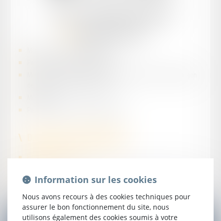
Yves
TANDONNET
Avocat Associé
Maîtrise en droit privé général
Prestation de serment en 2008
Membre du conseil de l'Ordre du Barreau des Avocats d'Agen
de 2013 à 2020 et depuis 2025
Médiateur
Professionnel de Droit Collaboratif
Domaines d'intervention :
Famille et patrimoine
Droit rural
Information sur les cookies
Mode alternatif de règlement des litiges
Droit des voies d'exécution et mesures conservatoires
Nous avons recours à des cookies techniques pour
assurer le bon fonctionnement du site, nous
utilisons également des cookies soumis à votre