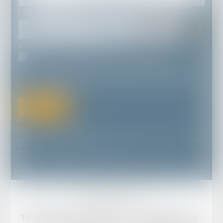
CODE DE VÉRIFICATION
UTILISATION DES DONNÉES
J'accepte que les informations saisies soient traitées
informatiquement par TANDONNET YVES & ASSOCIÉS et l'hébergeur
du présent site dans le cadre de ma demande et de la relation avec
TANDONNET YVES & ASSOCIÉS et/ou Maître Yves TANDONNET qui
peut en découler.
Envoyer
* Les champs suivis d'un astérisque sont obligatoires.
Conformément à la loi n°78-17 du 6 janvier 1978 modifiée relative à l'informatique, aux fichiers et aux libertés, et au règlement
européen 2016/679, dit Règlement Général sur la Protection des Données (RGPD), vous disposez d'un droit d'accès, de
rectification, de suppression des informations qui vous concernent.
Mentions légales
Plan du site
TANDONNET & Associés Avocats
Cabinet principal