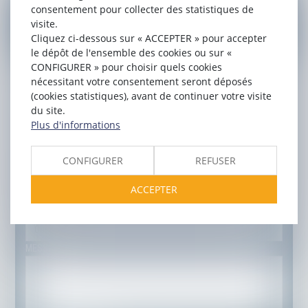
consentement pour collecter des statistiques de
CONTACTER
YVES
TANDONNET
visite.
Cliquez ci-dessous sur « ACCEPTER » pour accepter
le dépôt de l'ensemble des cookies ou sur «
NOM
CONFIGURER » pour choisir quels cookies
nécessitant votre consentement seront déposés
(cookies statistiques), avant de continuer votre visite
PRÉNOM
du site.
Plus d'informations
E-MAIL
CONFIGURER
REFUSER
TÉL
ACCEPTER
OBJET
MESSAGE