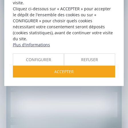
visite.
Cliquez ci-dessous sur « ACCEPTER » pour accepter
NOM
le dépôt de l'ensemble des cookies ou sur «
CONFIGURER » pour choisir quels cookies
PRÉNOM
nécessitant votre consentement seront déposés
(cookies statistiques), avant de continuer votre visite
du site.
E-MAIL
Plus d'informations
TÉL
CONFIGURER
REFUSER
ACCEPTER
OBJET
MESSAGE
CODE DE VÉRIFICATION