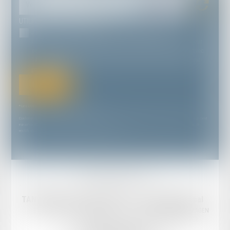
UTILISATION DES DONNÉES
J'accepte que les informations saisies soient traitées
informatiquement par TANDONNET YVES & ASSOCIÉS et l'hébergeur
du présent site dans le cadre de ma demande et de la relation avec
TANDONNET YVES & ASSOCIÉS et/ou Maître Jean TANDONNET qui
peut en découler.
Envoyer
* Les champs suivis d'un astérisque sont obligatoires.
Conformément à la loi n°78-17 du 6 janvier 1978 modifiée relative à l'informatique, aux fichiers et aux libertés, et au règlement
européen 2016/679, dit Règlement Général sur la Protection des Données (RGPD), vous disposez d'un droit d'accès, de
rectification, de suppression des informations qui vous concernent.
Mentions légales
Plan du site
TANDONNET & Associés Avocats
Cabinet principal
Email :
cabinet@tandonnet-avocats.fr
18 Rue Diderot, 47000 AGEN
Tél :
05 53 47 30 51