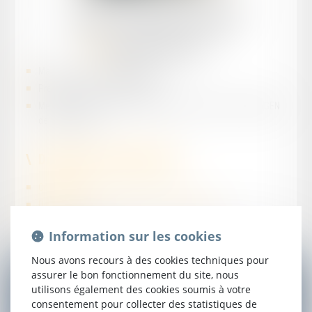
Jean
TANDONNET
Avocat Associé
Maîtrise en droit privé général
Prestation de serment en 2009
Membre du Conseil de l'Ordre du Barreau des Avocats d'AGEN
de 2020 à 2023
Domaines d'intervention :
Construction
Droit bancaire, du crédit, de la consommation
Droit civil
Information sur les cookies
Droit des assurances
Nous avons recours à des cookies techniques pour
assurer le bon fonctionnement du site, nous
utilisons également des cookies soumis à votre
CONTACTER
JEAN
TANDONNET
consentement pour collecter des statistiques de