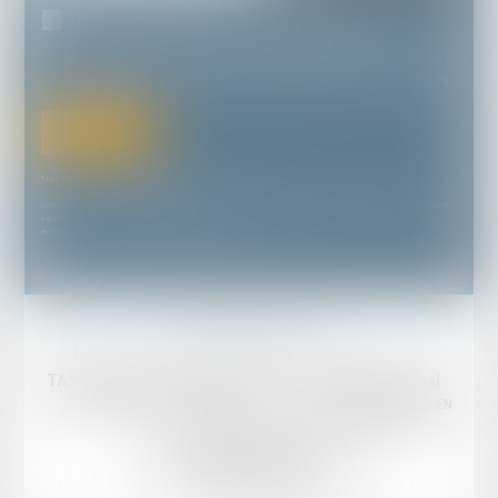
J'accepte que les informations saisies soient traitées
informatiquement par TANDONNET YVES & ASSOCIÉS et l'hébergeur
du présent site dans le cadre de ma demande et de la relation avec
TANDONNET YVES & ASSOCIÉS et/ou Maître Martin STOLL qui peut en
découler.
Envoyer
* Les champs suivis d'un astérisque sont obligatoires.
Conformément à la loi n°78-17 du 6 janvier 1978 modifiée relative à l'informatique, aux fichiers et aux libertés, et au règlement
européen 2016/679, dit Règlement Général sur la Protection des Données (RGPD), vous disposez d'un droit d'accès, de
rectification, de suppression des informations qui vous concernent.
Mentions légales
Plan du site
TANDONNET & Associés Avocats
Cabinet principal
Email :
cabinet@tandonnet-avocats.fr
18 Rue Diderot, 47000 AGEN
Tél :
05 53 47 30 51
Cabinet secondaire
18 bis Rue Gambetta, 47300 VILLENEUVE-SUR-LOT
Tél :
05 53 41 05 04