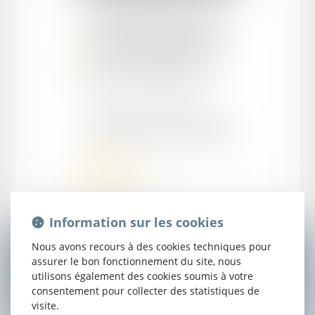
Martin
STOLL
Avocat Collaborateur
Master 2 Contentieux judiciaire
Prestation de serment 2025
Domaines d'intervention:
Droit pénal
Droit commercial
Droit civil
Droit médical
Information sur les cookies
Nous avons recours à des cookies techniques pour
assurer le bon fonctionnement du site, nous
CONTACTER
MARTIN
STOLL
utilisons également des cookies soumis à votre
consentement pour collecter des statistiques de
visite.
NOM