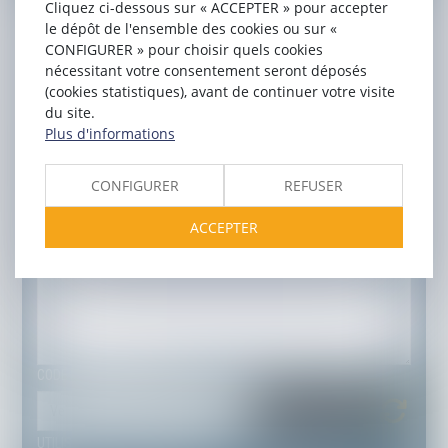
Cliquez ci-dessous sur « ACCEPTER » pour accepter
le dépôt de l'ensemble des cookies ou sur «
PRÉNOM
CONFIGURER » pour choisir quels cookies
nécessitant votre consentement seront déposés
(cookies statistiques), avant de continuer votre visite
E-MAIL
du site.
Plus d'informations
TÉL
CONFIGURER
REFUSER
OBJET
ACCEPTER
MESSAGE
CODE DE VÉRIFICATION
UTILISATION DES DONNÉES