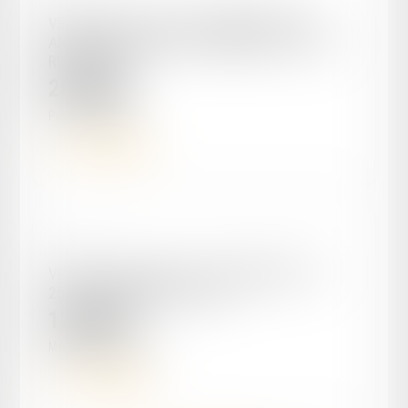
VENTE DU 16/01/2025 - IMMEUBLE TRÈS
ANCIEN À RÉNOVER À PUYMIROL (47270) 74
RUE ROYALE
25 200
€
Puymirol
47270
Voir le détail
Réf. : EN-00012
VENTE DU 19/09/2024 : APPARTEMENT T2 -
25M² - MARMANDE (47200)
12 500
€
MARMANDE
47200
Voir le détail