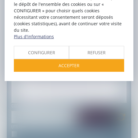
le dépôt de l'ensemble des cookies ou sur «
PRÉNOM
CONFIGURER » pour choisir quels cookies
nécessitant votre consentement seront déposés
E-MAIL
(cookies statistiques), avant de continuer votre visite
du site.
Plus d'informations
TÉL
CONFIGURER
REFUSER
OBJET
ACCEPTER
MESSAGE
CODE DE VÉRIFICATION
UTILISATION DES DONNÉES
J'accepte que les informations saisies soient traitées