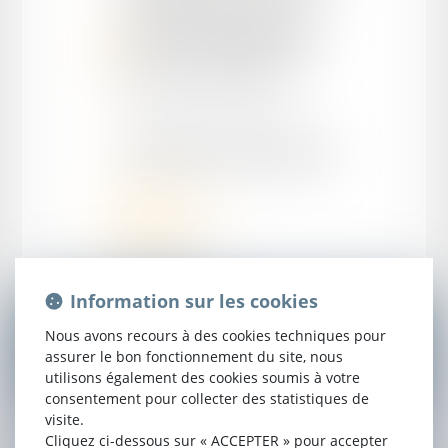
Avocat Collaborateur
Master 2 Contentieux judiciaire
Prestation de serment 2025
Domaines d'intervention:
Droit pénal
Droit commercial
Droit civil
Droit médical
Information sur les cookies
Nous avons recours à des cookies techniques pour
CONTACTER
MARTIN
STOLL
assurer le bon fonctionnement du site, nous
utilisons également des cookies soumis à votre
consentement pour collecter des statistiques de
NOM
visite.
Cliquez ci-dessous sur « ACCEPTER » pour accepter