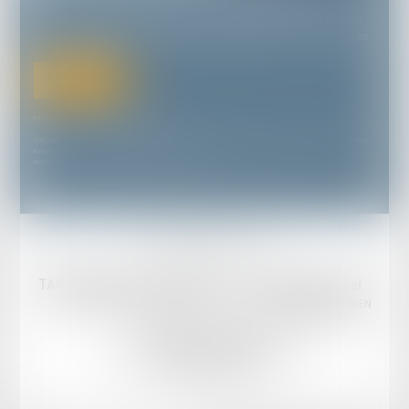
informatiquement par TANDONNET YVES & ASSOCIÉS et l'hébergeur
du présent site dans le cadre de ma demande et de la relation avec
TANDONNET YVES & ASSOCIÉS et/ou Maître Martin STOLL qui peut en
découler.
Envoyer
* Les champs suivis d'un astérisque sont obligatoires.
Conformément à la loi n°78-17 du 6 janvier 1978 modifiée relative à l'informatique, aux fichiers et aux libertés, et au règlement
européen 2016/679, dit Règlement Général sur la Protection des Données (RGPD), vous disposez d'un droit d'accès, de
rectification, de suppression des informations qui vous concernent.
Mentions légales
Plan du site
TANDONNET & Associés Avocats
Cabinet principal
Email :
cabinet@tandonnet-avocats.fr
18 Rue Diderot, 47000 AGEN
Tél :
05 53 47 30 51
Cabinet secondaire
18 bis Rue Gambetta, 47300 VILLENEUVE-SUR-LOT
Tél :
05 53 41 05 04