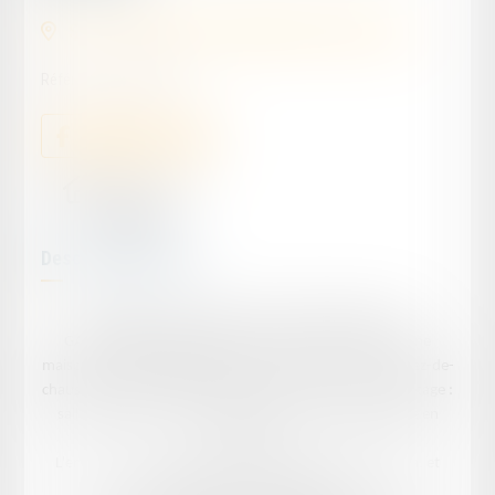
SAINT ETIENNE DE FOUGERES (47380) France
Référence :
EN-00041
Type de bien :
Maison
Description du bien
Propriété à SAINT-ETIENNE-DE-FOUGERES (LOT-ET-
GARONNE) (47380), Lieu-dit « Pradel, comprenant une
maison à usage d'habitation d'environ 147 m² avec, au rez-de-
chaussée : cuisine, salle à manger, WC, salle d'eau, et à l'étage :
salle d'eau, WC, chambres, avec jardin et terrain planté en
prunier.
L'ensemble cadastré Section A 703, pour 01ha35a22ca, et
Section A 706, pour 06a00ca.