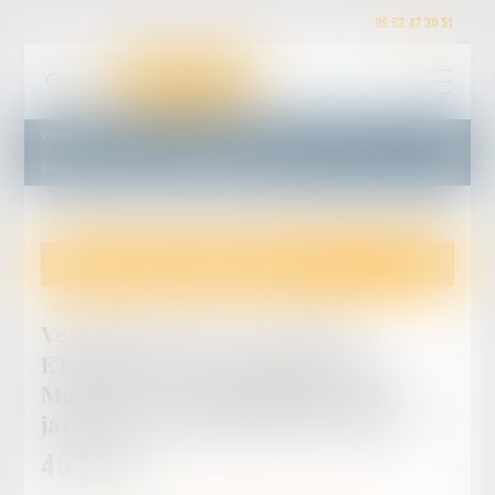
05 53 47 30 51
Ventes judiciaires
Toutes nos ventes judiciaires
Vente du 18/09/2025 - SAINT ETIENNE DE FOUGERES (47380) Maison à usage
d'habitation avec jardin et terrain planté en prunier
Cette annonce m'intéresse
Vente du 18/09/2025 - SAINT
ETIENNE DE FOUGERES (47380)
Maison à usage d'habitation avec
jardin et terrain planté en prunier
40 000
€