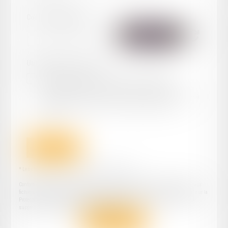
Code de vérification
Utilisation des données
J'accepte que les informations saisies soient traitées
informatiquement par TANDONNET YVES & ASSOCIÉS et
l'hébergeur du présent site dans le cadre de ma demande et de la
relation avec TANDONNET YVES & ASSOCIÉS qui peut en
découler.
Envoyer
* Les champs suivis d'un astérisque sont obligatoires.
Conformément à la loi n°78-17 du 6 janvier 1978 modifiée relative à l'informatique, aux
fichiers et aux libertés, et au règlement européen 2016/679, dit Règlement Général sur la
Protection des Données (RGPD), vous disposez d'un droit d'accès, de rectification, de
suppression des informations qui vous concernent.
Retour