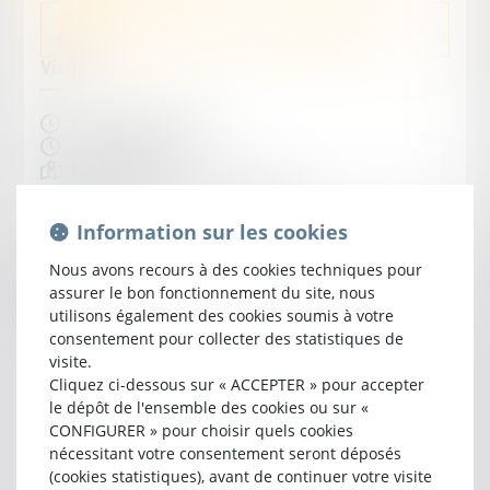
extrait-cadastral-mode--le-1_copie-641387.pdf
Visites
Le 28/08/2025 à 10:00
Le 03/09/2025 à 10:00
Lieudit Pradel
47380 SAINT ETIENNE DE FOUGERES
Vente
Information sur les cookies
Nous avons recours à des cookies techniques pour
Le 18/09/2025 à 14:30
assurer le bon fonctionnement du site, nous
Tribunal Judiciaire d'Agen
utilisons également des cookies soumis à votre
14 A Rue Diderot
consentement pour collecter des statistiques de
47000 AGEN
visite.
Cliquez ci-dessous sur « ACCEPTER » pour accepter
le dépôt de l'ensemble des cookies ou sur «
CONFIGURER » pour choisir quels cookies
nécessitant votre consentement seront déposés
(cookies statistiques), avant de continuer votre visite