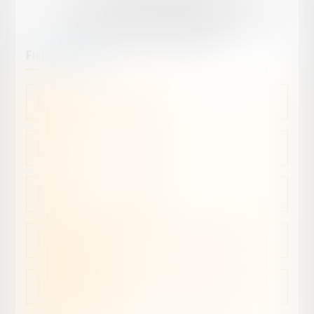
À la date du procès-verbal descriptif, le bien était libre
d'occupation, à l'exception du terrain planté en prunier,
faisant l'objet d'un bail verbal.
Fichiers joints :
placard-68a5e56ea9544.pdf
ccv-anonymise---641385.pdf
pvd-anonymise---641386.pdf
demande-de-renseignement-d.urbanisme-section-a-
703-635344.pdf
demande-de-renseignement-d.urbanisme-section-a-
706-635345.pdf