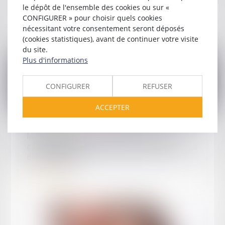
le dépôt de l'ensemble des cookies ou sur «
CONFIGURER » pour choisir quels cookies
Actualités
nécessitant votre consentement seront déposés
(cookies statistiques), avant de continuer votre visite
du site.
Plus d'informations
CONFIGURER
REFUSER
ACCEPTER
Publié le :
22/09/2025
Maladie pendant les congés : la Cour de
cassation consacre le droit au report des jours
de congé payé
Lire la suite