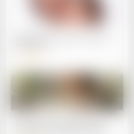
Publié le :
16/09/2025
Relation amoureuse au travail : un risque de
licenciement ?
Lire la suite
Publié le :
08/09/2025
Respect du droit du travail par les plates-
formes de VTC et loyauté de la concurrence