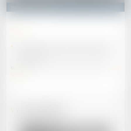
Domaines d'activité
Droit pénal
Intervention devant l'ensemble des juridictions, Tribunal de
Police, Tribunal Correctionnel, Cour d'Assises, délégué du
procureur, CRPC...
Nos compétences en la matière sont larges, n'hésitez pas à
nous
contacter
.
Votre équipe dédiée