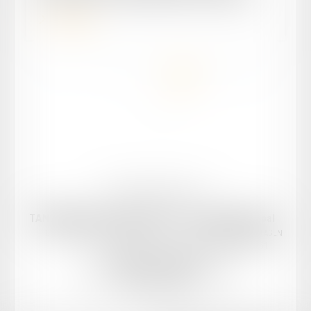
Lire la suite
...
...
<<
<
4
5
6
7
8
9
10
>
>>
Mentions légales
Plan du site
TANDONNET & Associés Avocats
Cabinet principal
Email :
cabinet@tandonnet-avocats.fr
18 Rue Diderot, 47000 AGEN
Tél :
05 53 47 30 51
Cabinet secondaire
18 bis Rue Gambetta, 47300 VILLENEUVE-SUR-LOT
Tél :
05 53 41 05 04