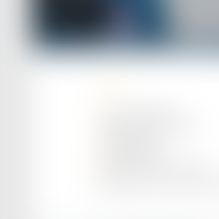
Domaines d'activité
Droit immobilier et de la propriété
Vente saisie immobilière
Litige construction et propriété
Action en bornage
Assistance expertise
Résiliation bail (civil et commercial)
Nos compétences en la matière sont larg