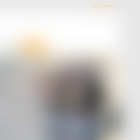
05 53 47 30 51
HONORAIRES
CONTACT
été