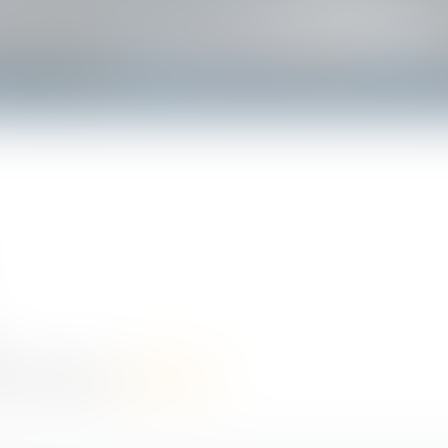
es, n'hésitez pas à
nous contacter
.