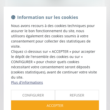
Publié le :
24/09/2024
Comment s'exerce l'autorité parentale des
Information sur les cookies
parents séparés lors de la rentrée scolaire ?
Nous avons recours à des cookies techniques pour
Lire la suite
assurer le bon fonctionnement du site, nous
utilisons également des cookies soumis à votre
consentement pour collecter des statistiques de
visite.
Cliquez ci-dessous sur « ACCEPTER » pour accepter
le dépôt de l'ensemble des cookies ou sur «
CONFIGURER » pour choisir quels cookies
nécessitant votre consentement seront déposés
(cookies statistiques), avant de continuer votre visite
du site.
Publié le :
24/09/2024
Plus d'informations
Indemnité de congé payé et retenue des
absences du salarié
CONFIGURER
REFUSER
Lire la suite
ACCEPTER