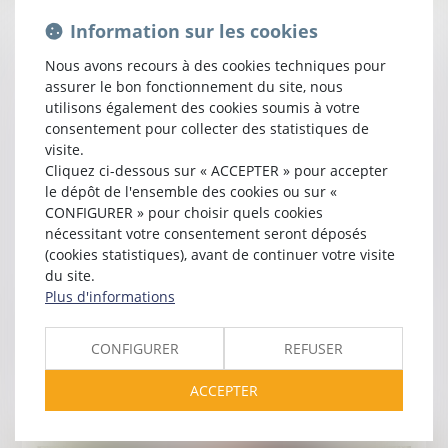
Dans quels cas une rupture de CDD peut être
Information sur les cookies
considérée comme abusive ?
Nous avons recours à des cookies techniques pour
assurer le bon fonctionnement du site, nous
Lire la suite
utilisons également des cookies soumis à votre
consentement pour collecter des statistiques de
visite.
Cliquez ci-dessous sur « ACCEPTER » pour accepter
le dépôt de l'ensemble des cookies ou sur «
CONFIGURER » pour choisir quels cookies
nécessitant votre consentement seront déposés
(cookies statistiques), avant de continuer votre visite
du site.
Publié le :
16/09/2025
Plus d'informations
Relation amoureuse au travail : un risque de
licenciement ?
CONFIGURER
REFUSER
Lire la suite
ACCEPTER