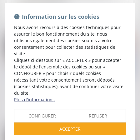
justifier d’un préjudice
Information sur les cookies
Lire la suite
Nous avons recours à des cookies techniques pour
assurer le bon fonctionnement du site, nous
utilisons également des cookies soumis à votre
consentement pour collecter des statistiques de
visite.
Cliquez ci-dessous sur « ACCEPTER » pour accepter
le dépôt de l'ensemble des cookies ou sur «
CONFIGURER » pour choisir quels cookies
nécessitant votre consentement seront déposés
Publié le :
26/08/2024
(cookies statistiques), avant de continuer votre visite
L’approbation des comptes : condition
du site.
incontournable pour une candidature syndicale
Plus d'informations
Lire la suite
CONFIGURER
REFUSER
ACCEPTER