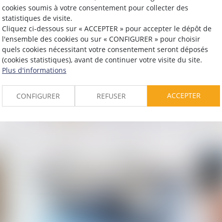
cookies soumis à votre consentement pour collecter des
statistiques de visite.
Cliquez ci-dessous sur « ACCEPTER » pour accepter le dépôt de
l'ensemble des cookies ou sur « CONFIGURER » pour choisir
quels cookies nécessitant votre consentement seront déposés
Publié le :
17/12/2024
Publié 
(cookies statistiques), avant de continuer votre visite du site.
Inaptitude du salarié : les
Lic
Plus d'informations
à ne
obligations de l'employeur à
sal
l'épreuve du reclassement
str
ACCEPTER
CONFIGURER
REFUSER
Lire la suite
L