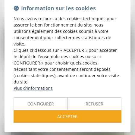
Information sur les cookies
Lire la suite
Nous avons recours à des cookies techniques pour
assurer le bon fonctionnement du site, nous
utilisons également des cookies soumis à votre
consentement pour collecter des statistiques de
visite.
Cliquez ci-dessous sur « ACCEPTER » pour accepter
le dépôt de l'ensemble des cookies ou sur «
CONFIGURER » pour choisir quels cookies
nécessitant votre consentement seront déposés
Publié le :
06/07/2026
(cookies statistiques), avant de continuer votre visite
Droits des travailleurs des plateformes :
du site.
adoption des premières normes
Plus d'informations
internationales
CONFIGURER
REFUSER
Lire la suite
ACCEPTER