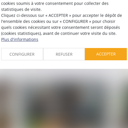
cookies soumis à votre consentement pour collecter des
statistiques de visite.
Cliquez ci-dessous sur « ACCEPTER » pour accepter le dépôt de
Publié le :
16/06/2026
Publié 
l'ensemble des cookies ou sur « CONFIGURER » pour choisir
La protection de la salariée
Vis
quels cookies nécessitant votre consentement seront déposés
(cookies statistiques), avant de continuer votre visite du site.
enceinte prime sur l’obligation
con
Plus d'informations
ion
alléguée de loyauté
l’e
l’é
ACCEPTER
CONFIGURER
REFUSER
Lire la suite
L