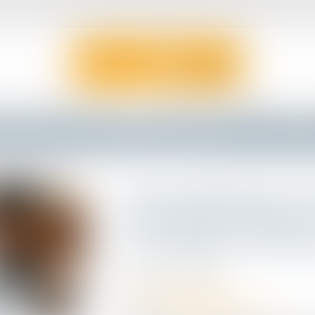
ÉQUIPE
DOMAINES D'ACTIVITÉ
ACTUALITÉS
VENTES JUDICIAIRES
prise et convention collective : l’employeur tenu malgré l’évolution des textes
Visite médicale de re
convention collective
tenu malgré l’évoluti
Publié le :
21/05/2026
Droit du travail - Salariés
Source :
www.lemag-juridique.com