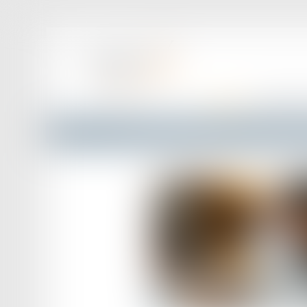
ACCUEIL
LE CABINET
Accueil
Droit du travail - Salariés
Visite médicale de re