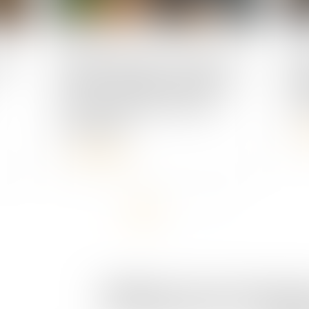
Publié le :
22/09/2025
Publié 
rié
Maladie pendant les congés : la
Rup
Cour de cassation consacre le
lic
droit au report des jours de
est
congé payé
L
Lire la suite
<<
<
1
2
>
>>
TANDONNET & Associés Avocats
Cabinet pri