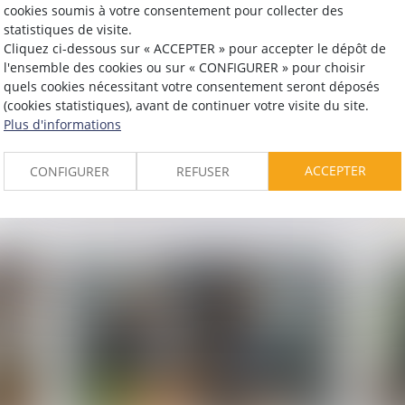
cookies soumis à votre consentement pour collecter des
statistiques de visite.
Cliquez ci-dessous sur « ACCEPTER » pour accepter le dépôt de
Publié le :
16/06/2026
Publié 
l'ensemble des cookies ou sur « CONFIGURER » pour choisir
La protection de la salariée
Vis
quels cookies nécessitant votre consentement seront déposés
(cookies statistiques), avant de continuer votre visite du site.
enceinte prime sur l’obligation
con
Plus d'informations
ion
alléguée de loyauté
l’e
l’é
ACCEPTER
CONFIGURER
REFUSER
Lire la suite
L