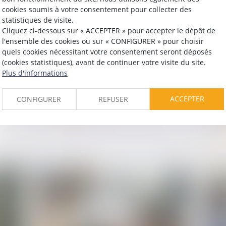
cookies soumis à votre consentement pour collecter des
statistiques de visite.
Cliquez ci-dessous sur « ACCEPTER » pour accepter le dépôt de
Publié le :
24/03/2025
Publié 
l'ensemble des cookies ou sur « CONFIGURER » pour choisir
quels cookies nécessitant votre consentement seront déposés
l
Harcèlement moral : l’absence
La 
(cookies statistiques), avant de continuer votre visite du site.
de justification des agissements
d’e
Plus d'informations
de l’employeur lui est imputable
uni
ACCEPTER
CONFIGURER
REFUSER
cir
Lire la suite
con
L