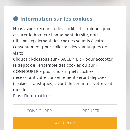
Publié le :
24/03/2025
Harcèlement moral : l’absence de justification
Information sur les cookies
des agissements de l’employeur lui est
imputable
Nous avons recours à des cookies techniques pour
assurer le bon fonctionnement du site, nous
Lire la suite
utilisons également des cookies soumis à votre
consentement pour collecter des statistiques de
visite.
Cliquez ci-dessous sur « ACCEPTER » pour accepter
le dépôt de l'ensemble des cookies ou sur «
CONFIGURER » pour choisir quels cookies
nécessitant votre consentement seront déposés
(cookies statistiques), avant de continuer votre visite
du site.
Plus d'informations
Publié le :
03/03/2025
La rupture abusive de la période d’essai ne
CONFIGURER
REFUSER
peut être fondée uniquement sur des
circonstances antérieures au contrat de
ACCEPTER
travail !