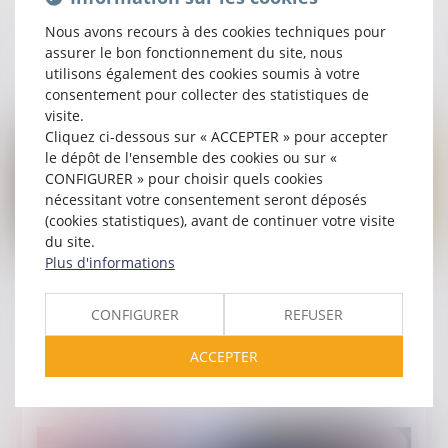
Mandataire spécial : un appel reste recevable
Nous avons recours à des cookies techniques pour
même après la fin du mandat
assurer le bon fonctionnement du site, nous
Lire la suite
utilisons également des cookies soumis à votre
consentement pour collecter des statistiques de
visite.
Cliquez ci-dessous sur « ACCEPTER » pour accepter
le dépôt de l'ensemble des cookies ou sur «
CONFIGURER » pour choisir quels cookies
nécessitant votre consentement seront déposés
(cookies statistiques), avant de continuer votre visite
du site.
Plus d'informations
Publié le :
16/07/2025
Tutelle et conflit familial : quelle place pour la
CONFIGURER
REFUSER
famille ?
ACCEPTER
Lire la suite