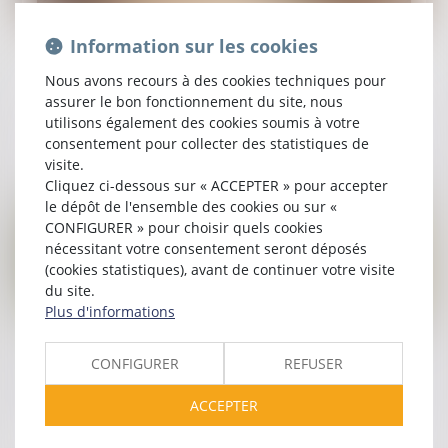
Information sur les cookies
Publié le :
14/05/2025
Bien grevé d’usufruit : comment se déroule
Nous avons recours à des cookies techniques pour
assurer le bon fonctionnement du site, nous
l’attribution préférentielle ?
utilisons également des cookies soumis à votre
consentement pour collecter des statistiques de
Lire la suite
visite.
Cliquez ci-dessous sur « ACCEPTER » pour accepter
le dépôt de l'ensemble des cookies ou sur «
CONFIGURER » pour choisir quels cookies
nécessitant votre consentement seront déposés
(cookies statistiques), avant de continuer votre visite
du site.
Plus d'informations
Publié le :
23/04/2025
CONFIGURER
REFUSER
Mariage sous communauté : confiscation
possible d’un bien commun en valeur
ACCEPTER
Lire la suite