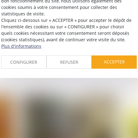
bon fonctionnement du site, nous utilisons également des
cookies soumis à votre consentement pour collecter des
statistiques de visite.
Cliquez ci-dessous sur « ACCEPTER » pour accepter le dépôt de
l'ensemble des cookies ou sur « CONFIGURER » pour choisir
Publié le :
22/06/2026
Publié 
quels cookies nécessitant votre consentement seront déposés
Instruction en famille sans
Le 
(cookies statistiques), avant de continuer votre visite du site.
autorisation : condamnation des
cha
Plus d'informations
parents
con
ACCEPTER
CONFIGURER
REFUSER
dét
Lire la suite
L