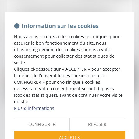
L'époux ayant alimenté un compte personnel
d'épargne de retraite complémentaire avec
des deniers communs doit des récompenses à
Information sur les cookies
la communauté
Nous avons recours à des cookies techniques pour
assurer le bon fonctionnement du site, nous
Lire la suite
utilisons également des cookies soumis à votre
consentement pour collecter des statistiques de
visite.
Cliquez ci-dessous sur « ACCEPTER » pour accepter
le dépôt de l'ensemble des cookies ou sur «
CONFIGURER » pour choisir quels cookies
nécessitant votre consentement seront déposés
(cookies statistiques), avant de continuer votre visite
du site.
Publié le :
22/10/2024
Plus d'informations
La directive sur les travailleurs des
plateformes numériques définitivement
CONFIGURER
REFUSER
adoptée par l'Union européenne
ACCEPTER