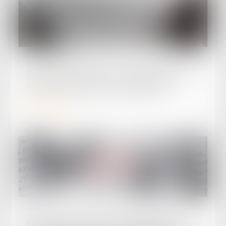
Publié le :
29/10/2024
Quelles conséquences si un salarié refuse de
signer son contrat à durée déterminée ?
Lire la suite
Publié le :
23/10/2024
L'époux ayant alimenté un compte personnel