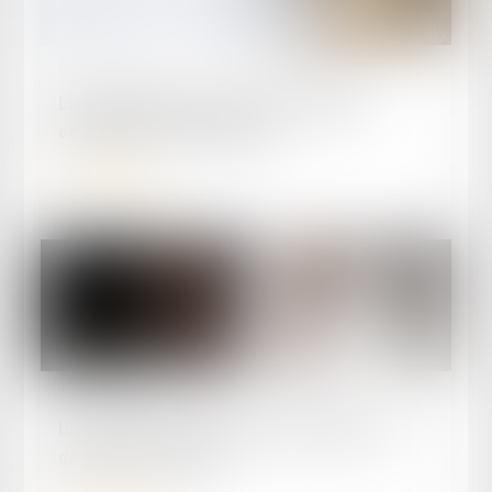
Publié le :
07/10/2024
Licenciement pour motif économique et
obligation de reclassement
Lire la suite
Publié le :
02/10/2024
Un partenaire de Pacs peut-il abandonner le
domicile « conjugal » ?