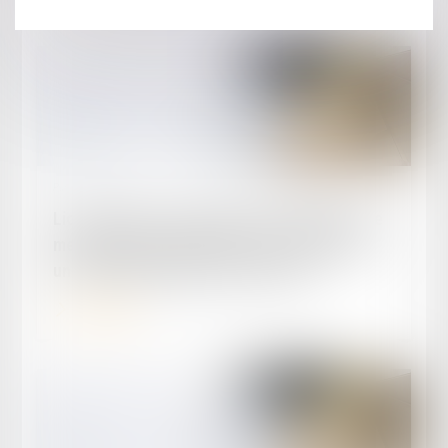
Publié le :
15/10/2024
Licenciement et utilisation par l'employeur de
messages personnels émis et reçus grâce à
un outil informatique professionnel
Lire la suite