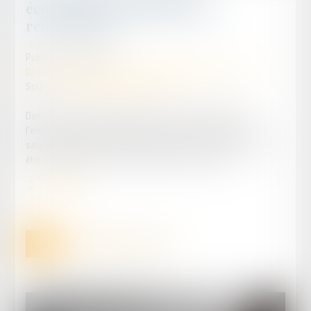
économique et obligation de
reclassement
Publié le :
07/10/2024
Droit du travail - Salariés
/
Relation individuelles au travail
Source :
cabinet-rs.expert-infos.com
Dans le cadre d’un licenciement pour motif économique,
l’employeur doit proposer des offres de reclassement à ses
salariés. Des offres qui doivent être fermes, c’est-à-dire ne pas
être subordonnées à une procédure de recrutement...
Lire la suite