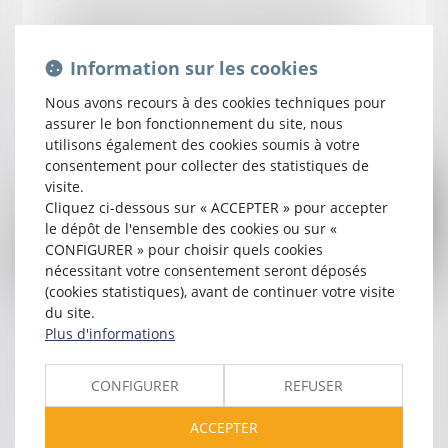
d'épargne de retraite complémentaire avec
des deniers communs doit des récompenses à
Information sur les cookies
la communauté
Nous avons recours à des cookies techniques pour
Lire la suite
assurer le bon fonctionnement du site, nous
utilisons également des cookies soumis à votre
consentement pour collecter des statistiques de
visite.
Cliquez ci-dessous sur « ACCEPTER » pour accepter
le dépôt de l'ensemble des cookies ou sur «
CONFIGURER » pour choisir quels cookies
nécessitant votre consentement seront déposés
(cookies statistiques), avant de continuer votre visite
du site.
Publié le :
22/10/2024
Plus d'informations
La directive sur les travailleurs des
plateformes numériques définitivement
CONFIGURER
REFUSER
adoptée par l'Union européenne
ACCEPTER
Lire la suite