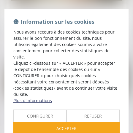
Publié le :
16/06/2025
Maintien du contrat de travail en cas de
Information sur les cookies
changement de prestataire et licenciement
Nous avons recours à des cookies techniques pour
abusif
assurer le bon fonctionnement du site, nous
Lire la suite
utilisons également des cookies soumis à votre
consentement pour collecter des statistiques de
visite.
Cliquez ci-dessous sur « ACCEPTER » pour accepter
le dépôt de l'ensemble des cookies ou sur «
CONFIGURER » pour choisir quels cookies
nécessitant votre consentement seront déposés
(cookies statistiques), avant de continuer votre visite
du site.
Plus d'informations
Publié le :
11/06/2025
Heures supplémentaires et faute grave :
CONFIGURER
REFUSER
double rappel à l’ordre de la Cour de cassation
ACCEPTER
Lire la suite