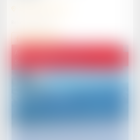
FUMEL (47500) France
Référence :
EN-00040
Adjugé :
22 000
€
ADJUGÉ
Surenchère possible jusqu'au : 26/05/2025