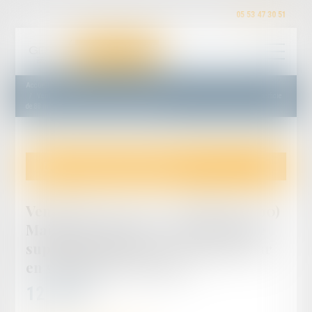
05 53 47 30 51
Accueil
Vente du 15/05/2025 - FUMEL (47500) Maison de ville sur 3 niveaux d’une superficie
de 88 m² avec petite cour en surplomb à l'arrière
Cette annonce m'intéresse
Vente du 15/05/2025 - FUMEL (47500)
Maison de ville sur 3 niveaux d’une
superficie de 88 m² avec petite cour
en surplomb à l'arrière
12 000
€