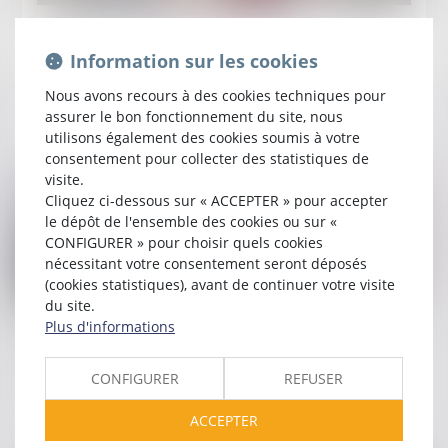
Publié le :
30/07/2024
Comment gérer les vacances en cas de
Information sur les cookies
séparation?
Nous avons recours à des cookies techniques pour
assurer le bon fonctionnement du site, nous
Lire la suite
utilisons également des cookies soumis à votre
consentement pour collecter des statistiques de
visite.
Cliquez ci-dessous sur « ACCEPTER » pour accepter
le dépôt de l'ensemble des cookies ou sur «
CONFIGURER » pour choisir quels cookies
nécessitant votre consentement seront déposés
(cookies statistiques), avant de continuer votre visite
du site.
Plus d'informations
Publié le :
23/07/2024
Calcul de la prestation compensatoire : quels
CONFIGURER
REFUSER
critères sont pris en compte ?
ACCEPTER
Lire la suite