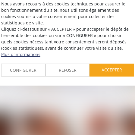
Nous avons recours à des cookies techniques pour assurer le
bon fonctionnement du site, nous utilisons également des
cookies soumis à votre consentement pour collecter des
statistiques de visite.
Cliquez ci-dessous sur « ACCEPTER » pour accepter le dépôt de
l'ensemble des cookies ou sur « CONFIGURER » pour choisir
Publié le :
08/09/2025
Publié 
quels cookies nécessitant votre consentement seront déposés
r
Divorce : quelle est cette
Nat
(cookies statistiques), avant de continuer votre visite du site.
nouvelle procédure qui risque
mar
Plus d'informations
e
d’alourdir sérieusement la
enf
ACCEPTER
CONFIGURER
REFUSER
er
facture début septembre ?
car
co
Lire la suite
L